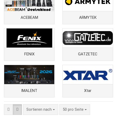
ACEBEAM
ARMYTEK
FENIX
GATZETEC
IMALENT
Xtar
Sortieren nach
pro Seite
Sortieren nach
50 pro Seite