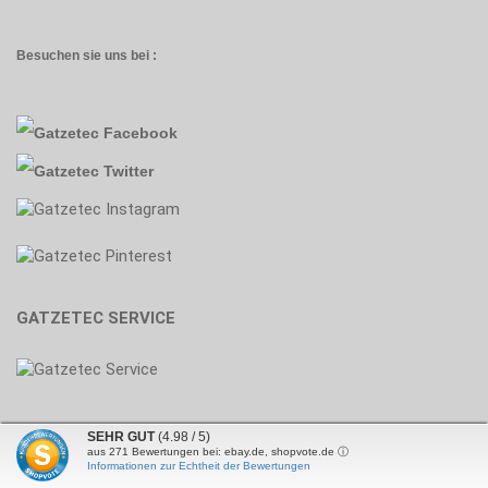
Besuchen sie uns bei :
GATZETEC SERVICE
SEHR GUT
(4.98 / 5)
aus
271
Bewertungen bei: ebay.de, shopvote.de ⓘ
Onlineshop
by Gambio.de © 2026
Informationen zur Echtheit der Bewertungen