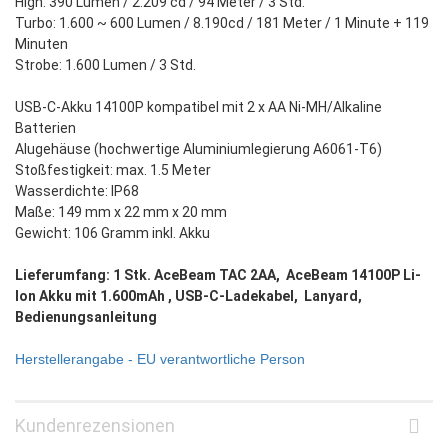
High: 390 Lumen / 2.209 cd / 94 Meter / 3 Std.
Turbo: 1.600 ~ 600 Lumen / 8.190cd / 181 Meter / 1 Minute + 119
Minuten
Strobe: 1.600 Lumen / 3 Std.
USB-C-Akku 14100P kompatibel mit 2 x AA Ni-MH/Alkaline
Batterien
Alugehäuse (hochwertige Aluminiumlegierung A6061-T6)
Stoßfestigkeit: max. 1.5 Meter
Wasserdichte: IP68
Maße: 149 mm x 22 mm x 20 mm
Gewicht: 106 Gramm inkl. Akku
Lieferumfang: 1 Stk. AceBeam TAC 2AA, AceBeam 14100P Li-
Ion Akku mit 1.600mAh , USB-C-Ladekabel, Lanyard,
Bedienungsanleitung
Herstellerangabe - EU verantwortliche Person
Kundenrezensionen