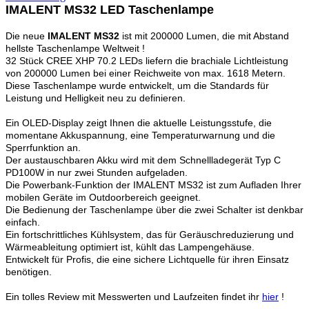
IMALENT MS32 LED Taschenlampe
Die
neue
IMALENT MS32
ist mit 200000 Lumen, die mit Abstand
hellste Taschenlampe Weltweit !
32 Stück CREE XHP 70.2 LEDs liefern die brachiale Lichtleistung
von 200000 Lumen bei einer Reichweite von max. 1618 Metern.
Diese Taschenlampe wurde entwickelt, um die Standards für
Leistung und Helligkeit neu zu definieren.
Ein OLED-Display zeigt Ihnen die aktuelle Leistungsstufe, die
momentane Akkuspannung, eine Temperaturwarnung und die
Sperrfunktion an.
Der austauschbaren Akku wird mit dem Schnellladegerät Typ C
PD100W in nur zwei Stunden aufgeladen.
Die Powerbank-Funktion der IMALENT MS32 ist zum Aufladen Ihrer
mobilen Geräte im Outdoorbereich geeignet.
Die Bedienung der Taschenlampe über die zwei Schalter ist denkbar
einfach.
Ein fortschrittliches Kühlsystem, das für Geräuschreduzierung und
Wärmeableitung optimiert ist, kühlt das Lampengehäuse.
Entwickelt für Profis, die eine sichere Lichtquelle für ihren Einsatz
benötigen.
Ein tolles Review mit Messwerten und Laufzeiten findet ihr
hier
!