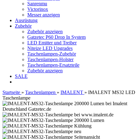
Sanrenmu
Victorinox
Messer anzeigen
Ausrüstung
Zubehör
Zubehör anzeigen
Gatzetec P60 Drop In System
LED Emitter und Treiber
Niteize LED Upgrades
Taschenlampen-Zubehör
Taschenlampen-Holster
Taschenlampen-Ersatzteile
Zubehör anzeigen
SALE
Startseite
»
Taschenlampen
»
IMALENT
»
IMALENT MS32 LED
Taschenlampe