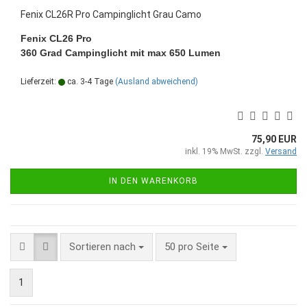
Fenix CL26R Pro Campinglicht Grau Camo
Fenix CL26 Pro
360 Grad Campinglicht mit max 650 Lumen
Lieferzeit:
ca. 3-4 Tage
(Ausland abweichend)
75,90 EUR
inkl. 19% MwSt. zzgl.
Versand
IN DEN WARENKORB
Sortieren nach
pro Seite
Sortieren nach
50 pro Seite
1