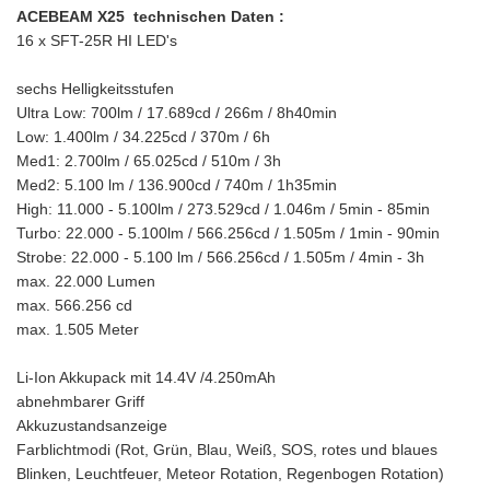
ACEBEAM X25 technischen Daten :
16 x SFT-25R HI LED's
sechs Helligkeitsstufen
Ultra Low: 700lm / 17.689cd / 266m / 8h40min
Low: 1.400lm / 34.225cd / 370m / 6h
Med1: 2.700lm / 65.025cd / 510m / 3h
Med2: 5.100 lm / 136.900cd / 740m / 1h35min
High: 11.000 - 5.100lm / 273.529cd / 1.046m / 5min - 85min
Turbo: 22.000 - 5.100lm / 566.256cd / 1.505m / 1min - 90min
Strobe: 22.000 - 5.100 lm / 566.256cd / 1.505m / 4min - 3h
max. 22.000 Lumen
max. 566.256 cd
max. 1.505 Meter
Li-Ion Akkupack mit 14.4V /4.250mAh
abnehmbarer Griff
Akkuzustandsanzeige
Farblichtmodi (Rot, Grün, Blau, Weiß, SOS, rotes und blaues
Blinken, Leuchtfeuer, Meteor Rotation, Regenbogen Rotation)