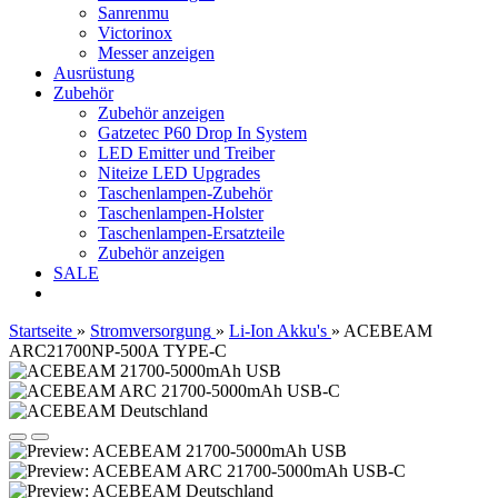
Sanrenmu
Victorinox
Messer anzeigen
Ausrüstung
Zubehör
Zubehör anzeigen
Gatzetec P60 Drop In System
LED Emitter und Treiber
Niteize LED Upgrades
Taschenlampen-Zubehör
Taschenlampen-Holster
Taschenlampen-Ersatzteile
Zubehör anzeigen
SALE
Startseite
»
Stromversorgung
»
Li-Ion Akku's
»
ACEBEAM
ARC21700NP-500A TYPE-C