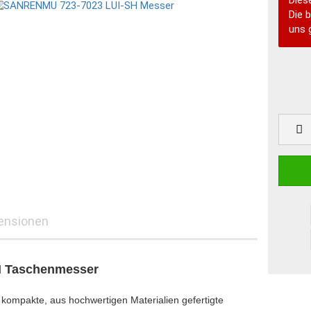
Diese
Die 
uns g
ensionen
H Taschenmesser
ompakte, aus hochwertigen Materialien gefertigte