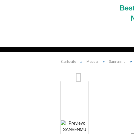
Bes
TASCHENLAMPEN
STIRNL
»
»
»
Startseite
Messer
Sanrenmu