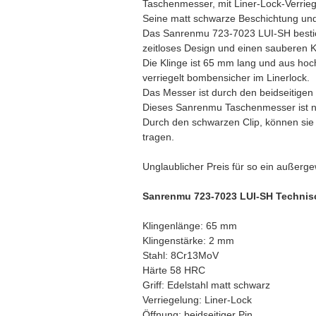
Taschenmesser, mit Liner-Lock-Verrie
Seine matt schwarze Beschichtung und 
Das Sanrenmu 723-7023 LUI-SH bestic
zeitloses Design und einen sauberen 
Die Klinge ist 65 mm lang und aus hoch
verriegelt bombensicher im Linerlock.
Das Messer ist durch den beidseitigen
Dieses Sanrenmu Taschenmesser ist n
Durch den schwarzen Clip, können sie
tragen.
Unglaublicher Preis für so ein außer
Sanrenmu 723-7023 LUI-SH Technis
Klingenlänge: 65 mm
Klingenstärke: 2 mm
Stahl: 8Cr13MoV
Härte 58 HRC
Griff: Edelstahl matt schwarz
Verriegelung: Liner-Lock
Öffnung: beidseitiger Pin