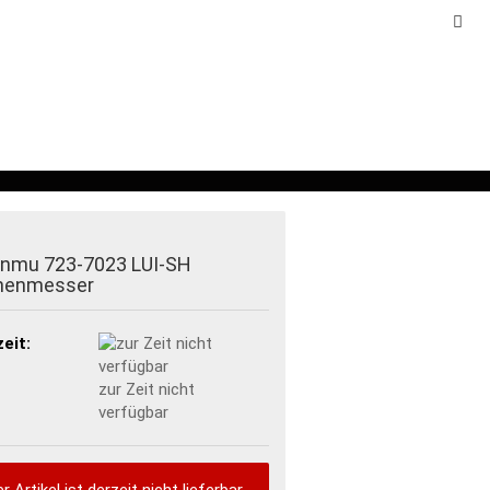
chland
Kundenlogin
Merkzettel
Ihr
Warenkorb
0,00 EUR
SRÜSTUNG
ZUBEHÖR
SALE
nmu 723-7023 LUI-SH
henmesser
zeit:
zur Zeit nicht
verfügbar