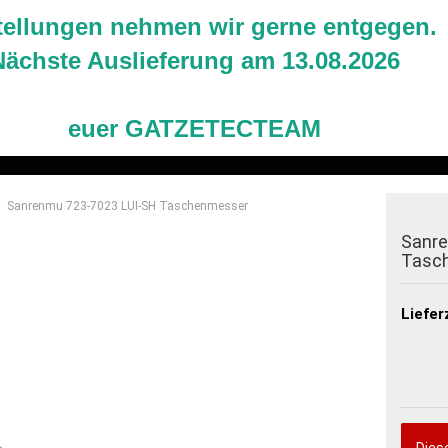
Deuts
tellungen nehmen wir gerne entgegen.
Nächste Auslieferung am 13.08.2026
Suche...
Alle
euer GATZETECTEAM
AMPEN
STROMVERSORGUNG
MESSER
AU
Sanrenmu 723-7023 LUI-SH Taschenmesser
Sanre
Tasc
Liefer