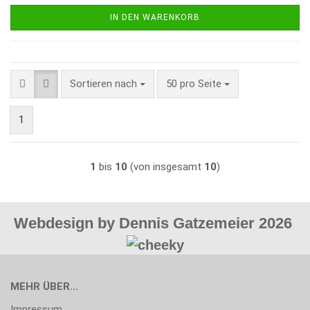
IN DEN WARENKORB
Sortieren nach
pro Seite
Sortieren nach
50 pro Seite
1
1
bis
10
(von insgesamt
10
)
Webdesign by Dennis Gatzemeier 2026
MEHR ÜBER...
Impressum