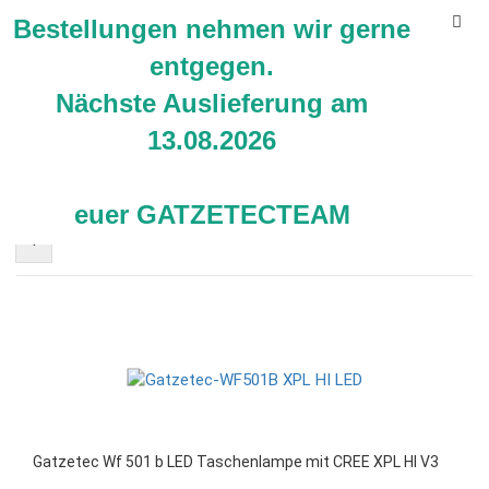
Bestellungen nehmen wir gerne
entgegen.
Nächste Auslieferung am
13.08.2026
Gatzetec UF
Sortieren nach
pro Seite
Sortieren nach
50 pro Seite
euer GATZETECTEAM
1
Gatzetec Wf 501 b LED Taschenlampe mit CREE XPL HI V3